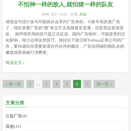
不怕神一样的敌人,就怕猪一样的队友
时间:
2017-10-02
分类:
其他
感觉这句流行金句可能就从这系列广告来的。10多年前的老广告
了，现在来看广告的“梗”有点不太高级甚至普通，但是我还是很喜
欢。 相声很常用的技巧是正话反说，国内广告制作，可能是受到文
化影响，很少运用这类技巧。就好比下面日联Tsubasa证券公司的广
告，要传递给你需要靠谱合作伙伴的概念，广告却用碰到猪队友的
尴尬场景来敲打消费者。
阅读全文»
« 前一页
1
...
3
4
5
6
7
后一页 »
文章分类
公益广告
(6)
其他
(12)