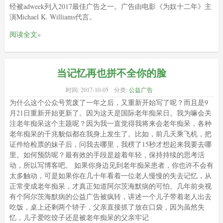
经被adweek列入2017最佳广告之一。广告由电影《为奴十二年》主
演Michael K. Williams代言。
阅读全文»
当记忆再也拼不全你的脸
时间:
2017-10-05
分类:
公益广告
为什么这个公众号荒废了一年之后，又重新开始写了呢？而且是9
月21日重新开始更新了。因为这天是国际老年痴呆日。我为嘛会关
注老年痴呆这个主题呢？因为我一直觉得我将来会老年痴呆，各种
老年痴呆的千兆貌似都在我身上发生了。比如，前几天乘飞机，把
证件给检票的妹子后，问我去哪里，我楞了15秒才想起来我要去哪
里。如何预防呢？最有效的手段是趁着年轻，保持持续的思考活
动，所以写博客吧。 如果你身边见到老年痴呆患者，你也许不会有
太多触动，可是如果你在几十年看着一位老人慢慢的失去记忆，从
正常变成老年痴呆，才真正知道阿尔茨海默病的可怕。几年前央视
有个阿尔茨海默病的公益广告被疯转，讲述一个儿子带着老人出去
吃饭，桌上还剩两个轿子，父亲直接抓了放在口袋，因为虽然失
忆，儿子爱吃饺子还是被老年痴呆的父亲牢记